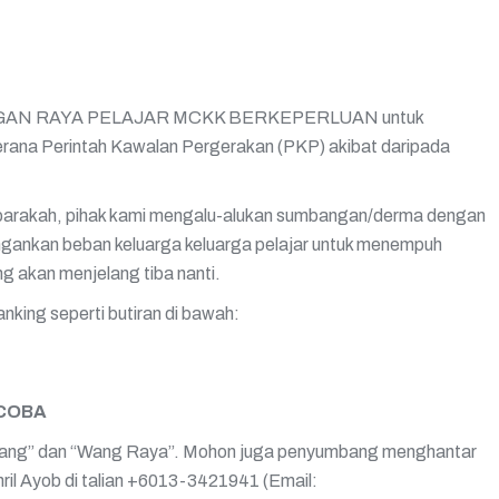
NGAN RAYA PELAJAR MCKK BERKEPERLUAN untuk
erana Perintah Kawalan Pergerakan (PKP) akibat daripada
i barakah, pihak kami mengalu-alukan sumbangan/derma dengan
ngankan beban keluarga keluarga pelajar untuk menempuh
g akan menjelang tiba nanti.
nking seperti butiran di bawah:
MCOBA
ang” dan “Wang Raya”. Mohon juga penyumbang menghantar
ril Ayob di talian +6013-3421941 (Email: