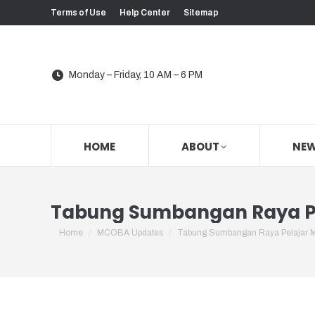
Terms of Use
Help Center
Sitemap
Monday – Friday, 10 AM – 6 PM
HOME
ABOUT
NE
Tabung Sumbangan Raya P
You are here:
Home
MCOBA Updates
Tabung Sumbangan Raya Pelajar