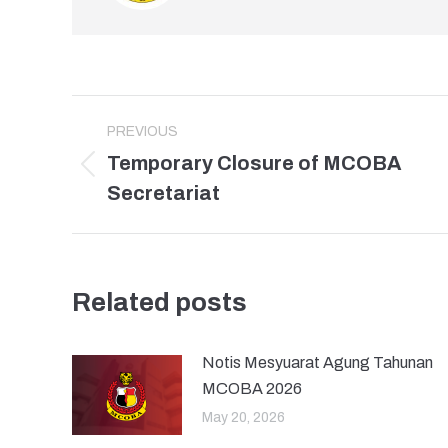
Post
PREVIOUS
navigation
Temporary Closure of MCOBA
Previous
Secretariat
post:
Related posts
Notis Mesyuarat Agung Tahunan
MCOBA 2026
May 20, 2026