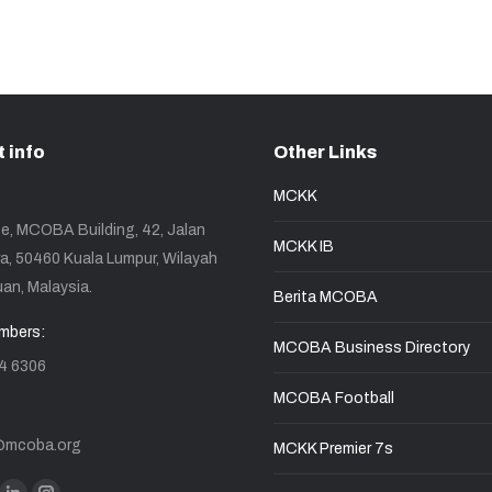
 info
Other Links
MCKK
, MCOBA Building, 42, Jalan
MCKK IB
a, 50460 Kuala Lumpur, Wilayah
an, Malaysia.
Berita MCOBA
mbers:
MCOBA Business Directory
4 6306
MCOBA Football
@mcoba.org
MCKK Premier 7s
n: