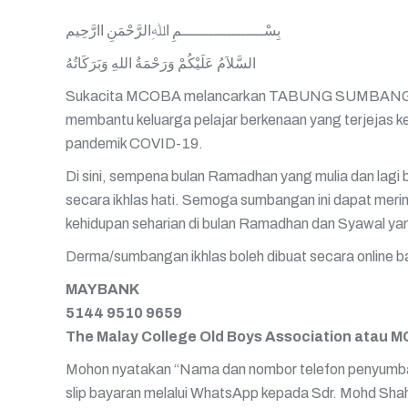
بِسْــــــــــــــــــمِ اﷲِالرَّحْمَنِ اارَّحِيم
السَّلاَمُ عَلَيْكُمْ وَرَحْمَةُ اللهِ وَبَرَكَاتُهُ
Sukacita MCOBA melancarkan TABUNG SUMBA
membantu keluarga pelajar berkenaan yang terjejas k
pandemik COVID-19.
Di sini, sempena bulan Ramadhan yang mulia dan lag
secara ikhlas hati. Semoga sumbangan ini dapat meri
kehidupan seharian di bulan Ramadhan dan Syawal yan
Derma/sumbangan ikhlas boleh dibuat secara online ba
MAYBANK
5144 9510 9659
The Malay College Old Boys Association atau 
Mohon nyatakan “Nama dan nombor telefon penyumb
slip bayaran melalui WhatsApp kepada Sdr. Mohd Shah