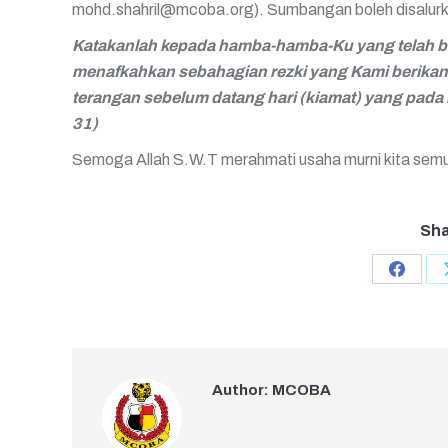
mohd.shahril@mcoba.org
). Sumbangan boleh disalur
Katakanlah kepada hamba-hamba-Ku yang telah be
menafkahkan sebahagian rezki yang Kami berikan
terangan sebelum datang hari (kiamat) yang pada ba
31)
Semoga Allah S.W.T merahmati usaha murni kita sem
Sha
Share
on
Faceb
Author:
MCOBA