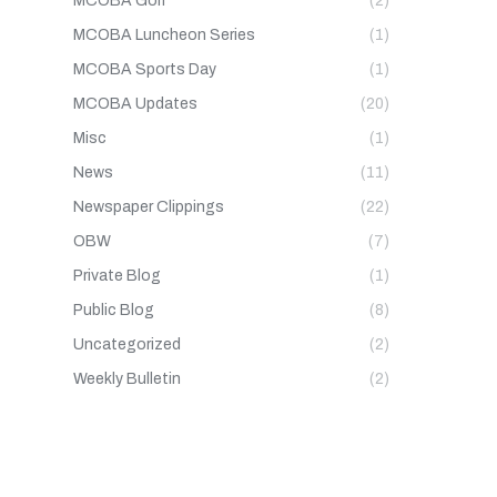
MCOBA Golf
(2)
MCOBA Luncheon Series
(1)
MCOBA Sports Day
(1)
MCOBA Updates
(20)
Misc
(1)
News
(11)
Newspaper Clippings
(22)
OBW
(7)
Private Blog
(1)
Public Blog
(8)
Uncategorized
(2)
Weekly Bulletin
(2)