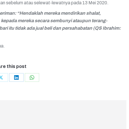
kan sebelum atau selewat-lewatnya pada 13 Mei 2020.
riman: “Hendaklah mereka mendirikan shalat,
 kepada mereka secara sembunyi ataupun terang-
ri itu tidak ada jual beli dan persahabatan (QS Ibrahim:
ua.
re this post
Share
Share
Share
on
on
on
ook
X
LinkedIn
WhatsApp