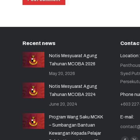
Recent news
Contact
Notis Mesyuarat Agung
Location:
Tahunan MCOBA 2026
Penthouse
May 20, 2026
Syed Putr
Persekutu
Notis Mesyuarat Agung
Tahunan MCOBA 2024
Phone nu
June 20, 2024
+603 227
Program Wang Saku MCKK
E-mail:
– Sumbangan Bantuan
contact
Kewangan Kepada Pelajar
Find us o