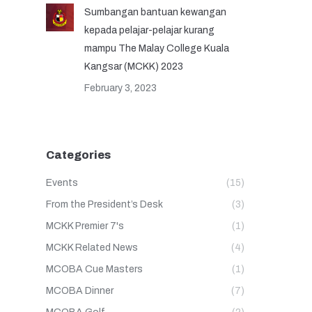
Sumbangan bantuan kewangan
kepada pelajar-pelajar kurang
mampu The Malay College Kuala
Kangsar (MCKK) 2023
February 3, 2023
Categories
Events
(15)
From the President’s Desk
(3)
MCKK Premier 7's
(1)
MCKK Related News
(4)
MCOBA Cue Masters
(1)
MCOBA Dinner
(7)