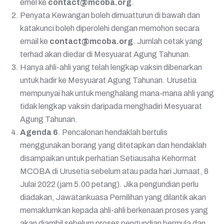
emel ke
contact@mcoba.org
.
Penyata Kewangan boleh dimuatturun di bawah dan
katakunci boleh diperolehi dengan memohon secara
email ke
contact@mcoba.org
. Jumlah cetak yang
terhad akan diedar di Mesyuarat Agung Tahunan.
Hanya ahli-ahli yang telah lengkap vaksin dibenarkan
untuk hadir ke Mesyuarat Agung Tahunan. Urusetia
mempunyai hak untuk menghalang mana-mana ahli yang
tidak lengkap vaksin daripada menghadiri Mesyuarat
Agung Tahunan.
Agenda 6
. Pencalonan hendaklah bertulis
menggunakan borang yang ditetapkan dan hendaklah
disampaikan untuk perhatian Setiausaha Kehormat
MCOBA di Urusetia sebelum atau pada hari Jumaat, 8
Julai 2022 (jam 5.00 petang). Jika pengundian perlu
diadakan, Jawatankuasa Pemilihan yang dilantik akan
memaklumkan kepada ahli-ahli berkenaan proses yang
akan diambil sebelum proses pengundian bermula dan