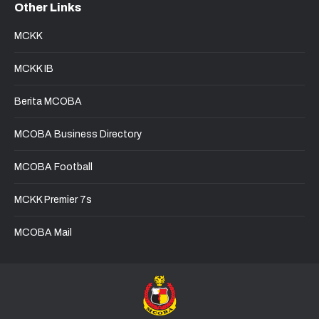
Other Links
opens
opens
opens
opens
in
in
in
in
MCKK
new
new
new
new
window
window
window
window
MCKK IB
Berita MCOBA
MCOBA Business Directory
MCOBA Football
MCKK Premier 7s
MCOBA Mail