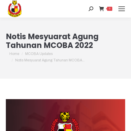
Search:
0
Notis Mesyuarat Agung
Tahunan MCOBA 2022
You are here:
Home
MCOBA Updates
Notis Mesyuarat Agung Tahunan MCOBA…