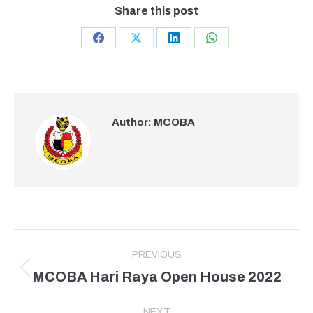
Share this post
Share
Share
Share
Share
on
on
on
on
Facebook
X
LinkedIn
WhatsApp
Author:
MCOBA
Post
PREVIOUS
navigation
MCOBA Hari Raya Open House 2022
Previous
post:
NEXT