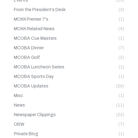
Events
(15)
From the President’s Desk
(3)
MCKK Premier 7's
(1)
MCKK Related News
(4)
MCOBA Cue Masters
(1)
MCOBA Dinner
(7)
MCOBA Golf
(2)
MCOBA Luncheon Series
(1)
MCOBA Sports Day
(1)
MCOBA Updates
(20)
Misc
(1)
News
(11)
Newspaper Clippings
(22)
OBW
(7)
Private Blog
(1)