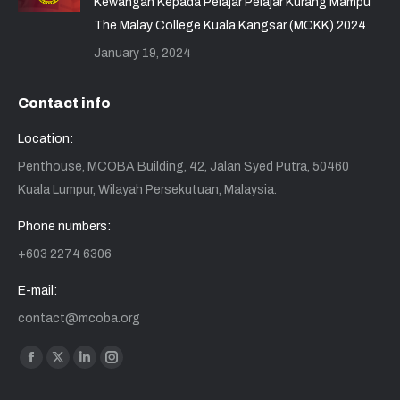
Kewangan Kepada Pelajar Pelajar Kurang Mampu
The Malay College Kuala Kangsar (MCKK) 2024
January 19, 2024
Contact info
Location:
Penthouse, MCOBA Building, 42, Jalan Syed Putra, 50460
Kuala Lumpur, Wilayah Persekutuan, Malaysia.
Phone numbers:
+603 2274 6306
E-mail:
contact@mcoba.org
Find us on:
Facebook
X
Linkedin
Instagram
page
page
page
page