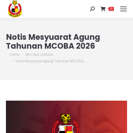
0
Notis Mesyuarat Agung
Tahunan MCOBA 2026
You are here:
Home
MCOBA Updates
Notis Mesyuarat Agung Tahunan MCOBA…