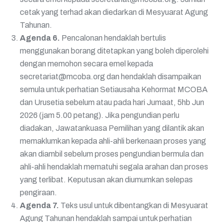
cetak yang terhad akan diedarkan di Mesyuarat
Agung
Tahunan.
Agenda 6
.
Pencalonan hendaklah bertulis
menggunakan borang ditetapkan yang
boleh diperolehi
dengan memohon secara emel kepada
secretariat@mcoba.org
dan hendaklah disampaikan
semula untuk perhatian Setiausaha Kehormat
MCOBA
dan Urusetia sebelum atau pada hari Jumaat, 5
hb
Jun
2026 (jam 5.00
petang). Jika pengundian perlu
diadakan, Jawatankuasa Pemilihan yang dilantik
akan
memaklumkan kepada ahli-ahli berkenaan proses yang
akan diambil
sebelum proses pengundian bermula dan
ahli-ahli hendaklah mematuhi segala
arahan dan proses
yang terlibat. Keputusan akan diumumkan selepas
pengiraan.
Agenda 7
.
Teks usul untuk dibentangkan di Mesyuarat
Agung Tahunan
hendaklah sampai untuk perhatian